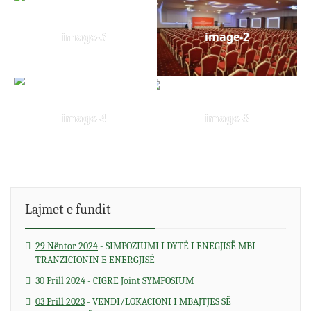
image-5
image-2
image-4
image-3
Lajmet e fundit
span>
29 Nëntor 2024
- SIMPOZIUMI I DYTË I ENEGJISË MBI
TRANZICIONIN E ENERGJISË
30 Prill 2024
- CIGRE Joint SYMPOSIUM
03 Prill 2023
- VENDI/LOKACIONI I MBAJTJES SË