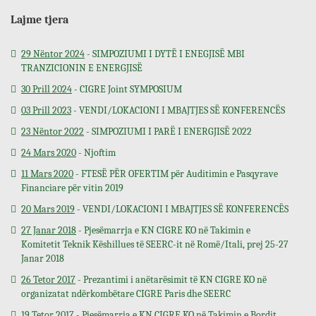
Lajme tjera
29 Nëntor 2024
- SIMPOZIUMI I DYTË I ENEGJISË MBI
TRANZICIONIN E ENERGJISË
30 Prill 2024
- CIGRE Joint SYMPOSIUM
03 Prill 2023
- VENDI/LOKACIONI I MBAJTJES SË KONFERENCËS
23 Nëntor 2022
- SIMPOZIUMI I PARË I ENERGJISË 2022
24 Mars 2020
- Njoftim
11 Mars 2020
- FTESË PËR OFERTIM për Auditimin e Pasqyrave
Financiare për vitin 2019
20 Mars 2019
- VENDI/LOKACIONI I MBAJTJES SË KONFERENCËS
27 Janar 2018
- Pjesëmarrja e KN CIGRE KO në Takimin e
Komitetit Teknik Këshillues të SEERC-it në Romë/Itali, prej 25-27
Janar 2018
26 Tetor 2017
- Prezantimi i anëtarësimit të KN CIGRE KO në
organizatat ndërkombëtare CIGRE Paris dhe SEERC
19 Tetor 2017
- Pjesëmarrja e KN CIGRE KO në Takimin e Bordit