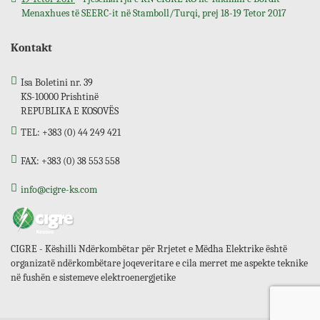
Menaxhues të SEERC-it në Stamboll/Turqi, prej 18-19 Tetor 2017
Kontakt
Isa Boletini nr. 39
KS-10000 Prishtinë
REPUBLIKA E KOSOVËS
TEL: +383 (0) 44 249 421
FAX: +383 (0) 38 553 558
info@cigre-ks.com
CIGRE - Këshilli Ndërkombëtar për Rrjetet e Mëdha Elektrike është
organizatë ndërkombëtare joqeveritare e cila merret me aspekte teknike
në fushën e sistemeve elektroenergjetike