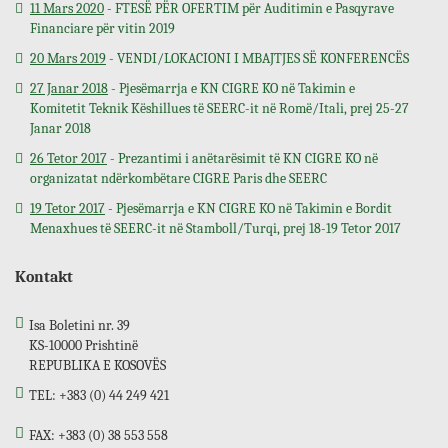
11 Mars 2020
- FTESË PËR OFERTIM për Auditimin e Pasqyrave
Financiare për vitin 2019
20 Mars 2019
- VENDI/LOKACIONI I MBAJTJES SË KONFERENCËS
27 Janar 2018
- Pjesëmarrja e KN CIGRE KO në Takimin e
Komitetit Teknik Këshillues të SEERC-it në Romë/Itali, prej 25-27
Janar 2018
26 Tetor 2017
- Prezantimi i anëtarësimit të KN CIGRE KO në
organizatat ndërkombëtare CIGRE Paris dhe SEERC
19 Tetor 2017
- Pjesëmarrja e KN CIGRE KO në Takimin e Bordit
Menaxhues të SEERC-it në Stamboll/Turqi, prej 18-19 Tetor 2017
Kontakt
Isa Boletini nr. 39
KS-10000 Prishtinë
REPUBLIKA E KOSOVËS
TEL: +383 (0) 44 249 421
FAX: +383 (0) 38 553 558