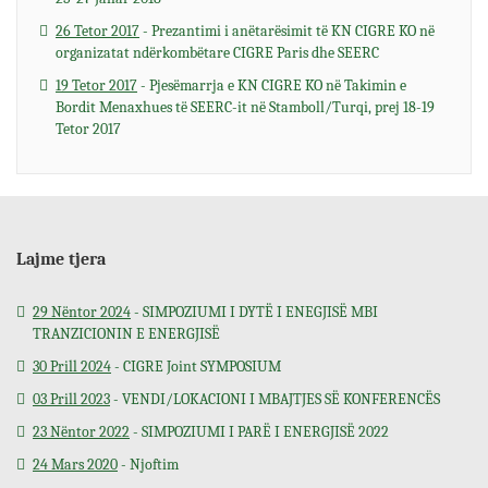
26 Tetor 2017
- Prezantimi i anëtarësimit të KN CIGRE KO në
organizatat ndërkombëtare CIGRE Paris dhe SEERC
19 Tetor 2017
- Pjesëmarrja e KN CIGRE KO në Takimin e
Bordit Menaxhues të SEERC-it në Stamboll/Turqi, prej 18-19
Tetor 2017
Lajme tjera
29 Nëntor 2024
- SIMPOZIUMI I DYTË I ENEGJISË MBI
TRANZICIONIN E ENERGJISË
30 Prill 2024
- CIGRE Joint SYMPOSIUM
03 Prill 2023
- VENDI/LOKACIONI I MBAJTJES SË KONFERENCËS
23 Nëntor 2022
- SIMPOZIUMI I PARË I ENERGJISË 2022
24 Mars 2020
- Njoftim