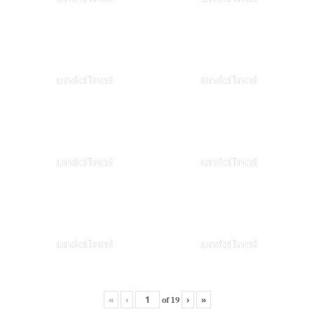
undefined
undefined
undefined
undefined
undefined
undefined
«
‹
›
»
of
19