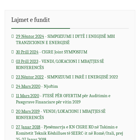
Lajmet e fundit
span>
29 Nëntor 2024
- SIMPOZIUMI I DYTË I ENEGJISË MBI
TRANZICIONIN E ENERGJISË
30 Prill 2024
- CIGRE Joint SYMPOSIUM
03 Prill 2023
- VENDI/LOKACIONI I MBAJTJES SË
KONFERENCËS
23 Nëntor 2022
- SIMPOZIUMI I PARË I ENERGJISË 2022
24 Mars 2020
- Njoftim
11 Mars 2020
- FTESË PËR OFERTIM për Auditimin e
Pasqyrave Financiare për vitin 2019
20 Mars 2019
- VENDI/LOKACIONI I MBAJTJES SË
KONFERENCËS
27 Janar 2018
- Pjesëmarrja e KN CIGRE KO në Takimin e
Komitetit Teknik Këshillues të SEERC-it në Romë/Itali, prej
25-27 Janar 2018