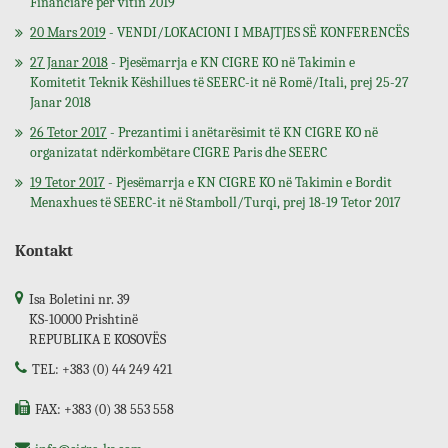
Financiare për vitin 2019
20 Mars 2019
- VENDI/LOKACIONI I MBAJTJES SË KONFERENCËS
27 Janar 2018
- Pjesëmarrja e KN CIGRE KO në Takimin e
Komitetit Teknik Këshillues të SEERC-it në Romë/Itali, prej 25-27
Janar 2018
26 Tetor 2017
- Prezantimi i anëtarësimit të KN CIGRE KO në
organizatat ndërkombëtare CIGRE Paris dhe SEERC
19 Tetor 2017
- Pjesëmarrja e KN CIGRE KO në Takimin e Bordit
Menaxhues të SEERC-it në Stamboll/Turqi, prej 18-19 Tetor 2017
Kontakt
Isa Boletini nr. 39
KS-10000 Prishtinë
REPUBLIKA E KOSOVËS
TEL: +383 (0) 44 249 421
FAX: +383 (0) 38 553 558