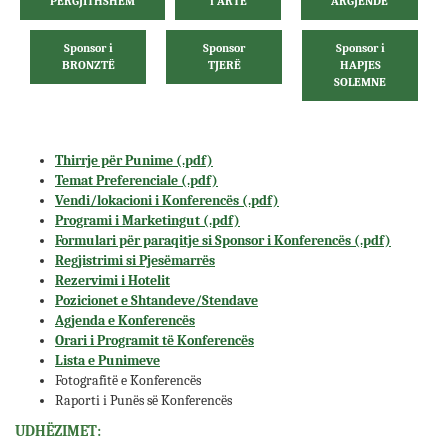
PËRGJITHSHËM
i ARTË
ARGJENDË
Sponsor i
Sponsor
Sponsor i
BRONZTË
TJERË
HAPJES
SOLEMNE
Thirrje për Punime (.pdf)
Temat Preferenciale (.pdf)
Vendi/lokacioni i Konferencës (.pdf)
Programi i Marketingut (.pdf)
Formulari për paraqitje si Sponsor i Konferencës (.pdf)
Regjistrimi si Pjesëmarrës
Rezervimi i Hotelit
Pozicionet e Shtandeve/Stendave
Agjenda e Konferencës
Orari i Programit të Konferencës
Lista e Punimeve
Fotografitë e Konferencës
Raporti i Punës së Konferencës
UDHËZIMET: