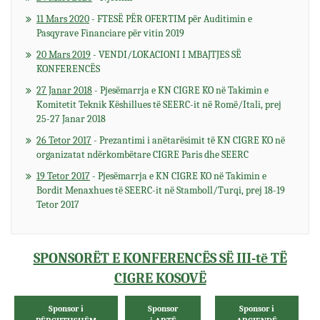
11 Mars 2020
- FTESË PËR OFERTIM për Auditimin e
Pasqyrave Financiare për vitin 2019
20 Mars 2019
- VENDI/LOKACIONI I MBAJTJES SË
KONFERENCËS
27 Janar 2018
- Pjesëmarrja e KN CIGRE KO në Takimin e
Komitetit Teknik Këshillues të SEERC-it në Romë/Itali, prej
25-27 Janar 2018
26 Tetor 2017
- Prezantimi i anëtarësimit të KN CIGRE KO në
organizatat ndërkombëtare CIGRE Paris dhe SEERC
19 Tetor 2017
- Pjesëmarrja e KN CIGRE KO në Takimin e
Bordit Menaxhues të SEERC-it në Stamboll/Turqi, prej 18-19
Tetor 2017
SPONSORËT E KONFERENCËS SË III-të TË
CIGRE KOSOVË
Sponsor i
Sponsor
Sponsor i