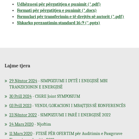
Udhëzuesi për përgatitjen e punimit (*.pdf)
Formati për përgatitjen e punimit (*.docx)
Formulari për transferimin e të drejtës së autorit (*.pdf)
Shkarko prezantimin standard 16:9 (*.pptx)
Lajme tjera
29 Nëntor 2024
- SIMPOZIUMI I DYTË I ENEGJISË MBI
TRANZICIONIN E ENERGJISË
30 Prill 2024
- CIGRE Joint SYMPOSIUM
03 Prill 2023
- VENDI/LOKACIONI I MBAJTJES SË KONFERENCËS
23 Nëntor 2022
- SIMPOZIUMI I PARË I ENERGJISË 2022
24 Mars 2020
- Njoftim
11 Mars 2020
- FTESË PËR OFERTIM për Auditimin e Pasqyrave