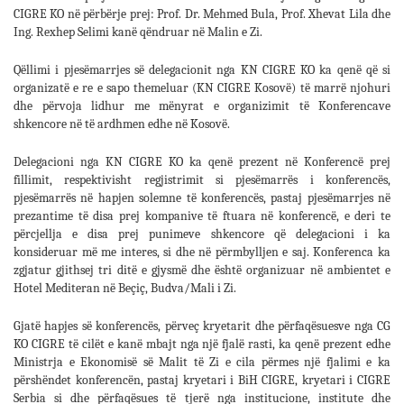
CIGRE KO në përbërje prej: Prof. Dr. Mehmed Bula, Prof. Xhevat Lila dhe
Ing. Rexhep Selimi kanë qëndruar në Malin e Zi.
Qëllimi i pjesëmarrjes së delegacionit nga KN CIGRE KO ka qenë që si
organizatë e re e sapo themeluar (KN CIGRE Kosovë) të marrë njohuri
dhe përvoja lidhur me mënyrat e organizimit të Konferencave
shkencore në të ardhmen edhe në Kosovë.
Delegacioni nga KN CIGRE KO ka qenë prezent në Konferencë prej
fillimit, respektivisht regjistrimit si pjesëmarrës i konferencës,
pjesëmarrës në hapjen solemne të konferencës, pastaj pjesëmarrjes në
prezantime të disa prej kompanive të ftuara në konferencë, e deri te
përcjellja e disa prej punimeve shkencore që delegacioni i ka
konsideruar më me interes, si dhe në përmbylljen e saj. Konferenca ka
zgjatur gjithsej tri ditë e gjysmë dhe është organizuar në ambientet e
Hotel Mediteran në Beçiç, Budva/Mali i Zi.
Gjatë hapjes së konferencës, përveç kryetarit dhe përfaqësuesve nga CG
KO CIGRE të cilët e kanë mbajt nga një fjalë rasti, ka qenë prezent edhe
Ministrja e Ekonomisë së Malit të Zi e cila përmes një fjalimi e ka
përshëndet konferencën, pastaj kryetari i BiH CIGRE, kryetari i CIGRE
Serbia si dhe përfaqësues të tjerë nga institucione, institute dhe