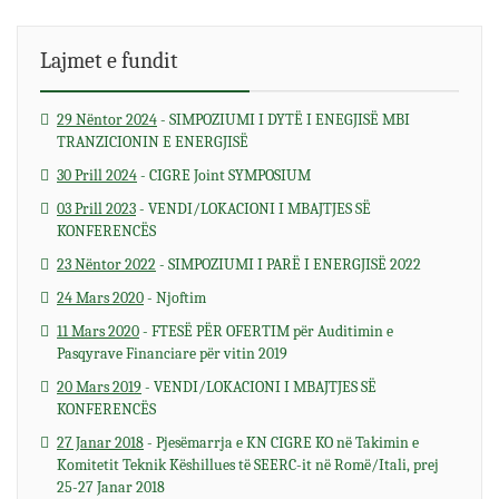
Lajmet e fundit
span>
29 Nëntor 2024
- SIMPOZIUMI I DYTË I ENEGJISË MBI
TRANZICIONIN E ENERGJISË
30 Prill 2024
- CIGRE Joint SYMPOSIUM
03 Prill 2023
- VENDI/LOKACIONI I MBAJTJES SË
KONFERENCËS
23 Nëntor 2022
- SIMPOZIUMI I PARË I ENERGJISË 2022
24 Mars 2020
- Njoftim
11 Mars 2020
- FTESË PËR OFERTIM për Auditimin e
Pasqyrave Financiare për vitin 2019
20 Mars 2019
- VENDI/LOKACIONI I MBAJTJES SË
KONFERENCËS
27 Janar 2018
- Pjesëmarrja e KN CIGRE KO në Takimin e
Komitetit Teknik Këshillues të SEERC-it në Romë/Itali, prej
25-27 Janar 2018