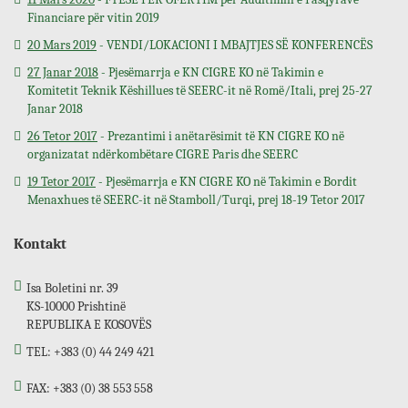
Financiare për vitin 2019
20 Mars 2019
- VENDI/LOKACIONI I MBAJTJES SË KONFERENCËS
27 Janar 2018
- Pjesëmarrja e KN CIGRE KO në Takimin e
Komitetit Teknik Këshillues të SEERC-it në Romë/Itali, prej 25-27
Janar 2018
26 Tetor 2017
- Prezantimi i anëtarësimit të KN CIGRE KO në
organizatat ndërkombëtare CIGRE Paris dhe SEERC
19 Tetor 2017
- Pjesëmarrja e KN CIGRE KO në Takimin e Bordit
Menaxhues të SEERC-it në Stamboll/Turqi, prej 18-19 Tetor 2017
Kontakt
Isa Boletini nr. 39
KS-10000 Prishtinë
REPUBLIKA E KOSOVËS
TEL: +383 (0) 44 249 421
FAX: +383 (0) 38 553 558