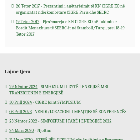
26 Tetor 2017
- Prezantimi i anëtarësimit të KN CIGRE KO në
organizatat ndërkombëtare CIGRE Paris dhe SEERC
19 Tetor 2017
- Pjesëmarrja e KN CIGRE KO në Takimin e
Bordit Menaxhues të SEERC-it në Stamboll/Turqi, prej 18-19
Tetor 2017
Lajme tjera
29 Nëntor 2024
- SIMPOZIUMI I DYTË I ENEGJISË MBI
TRANZICIONIN E ENERGJISË
30 Prill 2024
- CIGRE Joint SYMPOSIUM
03 Prill 2023
- VENDI/LOKACIONI I MBAJTJES SË KONFERENCËS
23 Nëntor 2022
- SIMPOZIUMI I PARË I ENERGJISË 2022
24 Mars 2020
- Njoftim
11 Mars 2020
- FTESË PËR OFERTIM për Auditimin e Pasqyrave