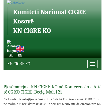
Komiteti Nacional CIGRE
Kosovë
KN CIGRE KO
AL
EN
KN CIGRE KO
Toggle
navigati
Pjesëmarrja e KN CIGRE KO në Konferencën e 5-të
të CG KO CIGRE, Beçiç, Mali i Zi
Në kuadër të mbajtjes së Sesionit të 5-të të Konferencës së CG KO CIGRE
në Malin e Zi prej datës 08.05.2017 deri 12.05.2017 një delegacion nga KN