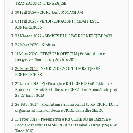
TRANZICIONIN E ENERGJISË
30 Prill 2024
- CIGRE Joint SYMPOSIUM
03 Prill 2023
- VENDI/LOKACIONI I MBAJTJES SË
KONFERENCËS
23 Nëntor 2022
- SIMPOZIUMI I PARË I ENERGJISË 2022
24 Mars 2020
- Njoftim
11 Mars 2020
- FTESË PËR OFERTIM për Auditimin e
Pasqyrave Financiare për vitin 2019
20 Mars 2019
- VENDI/LOKACIONI I MBAJTJES SË
KONFERENCËS
27 Janar 2018
- Pjesëmarrja e KN CIGRE KO në Takimin e
Komitetit Teknik Këshillues të SEERC-it në Romë/Itali, prej
25-27 Janar 2018
26 Tetor 2017
- Prezantimi i anëtarësimit të KN CIGRE KO në
organizatat ndërkombëtare CIGRE Paris dhe SEERC
19 Tetor 2017
- Pjesëmarrja e KN CIGRE KO në Takimin e
Bordit Menaxhues të SEERC-it në Stamboll/Turqi, prej 18-19
Tetor 2017