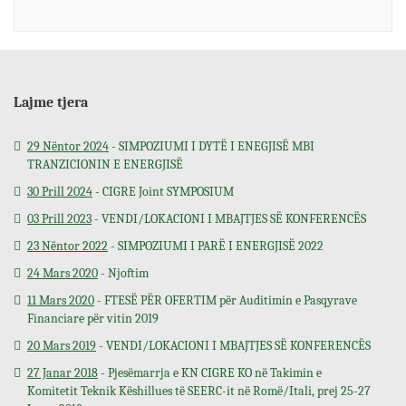
Lajme tjera
29 Nëntor 2024
- SIMPOZIUMI I DYTË I ENEGJISË MBI
TRANZICIONIN E ENERGJISË
30 Prill 2024
- CIGRE Joint SYMPOSIUM
03 Prill 2023
- VENDI/LOKACIONI I MBAJTJES SË KONFERENCËS
23 Nëntor 2022
- SIMPOZIUMI I PARË I ENERGJISË 2022
24 Mars 2020
- Njoftim
11 Mars 2020
- FTESË PËR OFERTIM për Auditimin e Pasqyrave
Financiare për vitin 2019
20 Mars 2019
- VENDI/LOKACIONI I MBAJTJES SË KONFERENCËS
27 Janar 2018
- Pjesëmarrja e KN CIGRE KO në Takimin e
Komitetit Teknik Këshillues të SEERC-it në Romë/Itali, prej 25-27