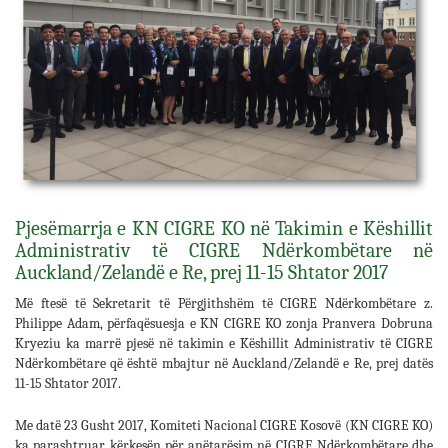
Pjesëmarrja e KN CIGRE KO në Takimin e Këshillit
Administrativ të CIGRE Ndërkombëtare në
Auckland/Zelandë e Re, prej 11-15 Shtator 2017
Më ftesë të Sekretarit të Përgjithshëm të CIGRE Ndërkombëtare z.
Philippe Adam, përfaqësuesja e KN CIGRE KO zonja Pranvera Dobruna
Kryeziu ka marrë pjesë në takimin e Këshillit Administrativ të CIGRE
Ndërkombëtare që është mbajtur në Auckland/Zelandë e Re, prej datës
11-15 Shtator 2017.
Me datë 23 Gusht 2017, Komiteti Nacional CIGRE Kosovë (KN CIGRE KO)
ka parashtruar kërkesën për anëtarësim në CIGRE Ndërkombëtare dhe