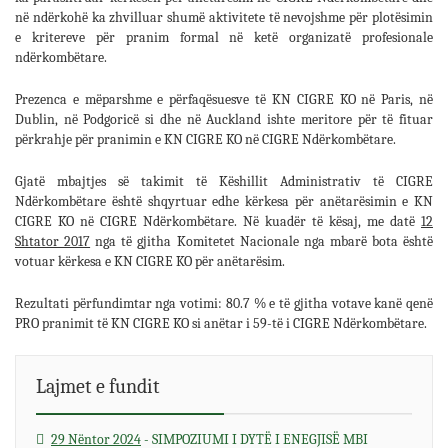
në ndërkohë ka zhvilluar shumë aktivitete të nevojshme për plotësimin
e kritereve për pranim formal në ketë organizatë profesionale
ndërkombëtare.
Prezenca e mëparshme e përfaqësuesve të KN CIGRE KO në Paris, në
Dublin, në Podgoricë si dhe në Auckland ishte meritore për të fituar
përkrahje për pranimin e KN CIGRE KO në CIGRE Ndërkombëtare.
Gjatë mbajtjes së takimit të Këshillit Administrativ të CIGRE
Ndërkombëtare është shqyrtuar edhe kërkesa për anëtarësimin e KN
CIGRE KO në CIGRE Ndërkombëtare. Në kuadër të kësaj, me datë
12
Shtator 2017
nga të gjitha Komitetet Nacionale nga mbarë bota është
votuar kërkesa e KN CIGRE KO për anëtarësim.
Rezultati përfundimtar nga votimi: 80.7 % e të gjitha votave kanë qenë
PRO pranimit të KN CIGRE KO si anëtar i 59-të i CIGRE Ndërkombëtare.
Lajmet e fundit
span>
29 Nëntor 2024
- SIMPOZIUMI I DYTË I ENEGJISË MBI